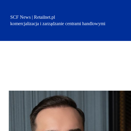
Przejdź
do
treści
SCF News | Retailnet.pl
komercjalizacja i zarządzanie centrami handlowymi