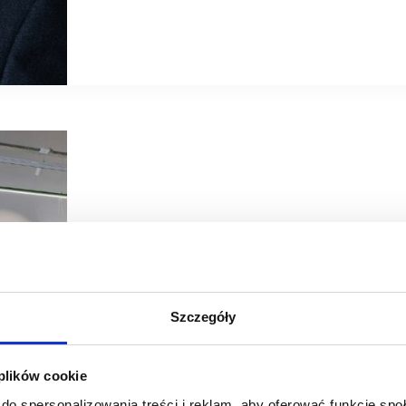
08/02/2024
Maxi Zoo
Szczegóły
[WYWIAD] Grzegorz Kaprzyk, Maxi Zoo: Planujemy dyna
 plików cookie
W minionym roku Maxi Zoo otworzyło 30 nowych sklepów. 
Zoo rozmawiamy z Grzegorzem Kaprzykiem, Anną Tomcz
do spersonalizowania treści i reklam, aby oferować funkcje sp