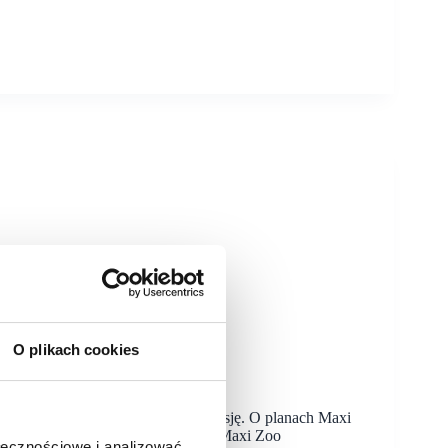
O plikach cookies
miczny rozwój i nowe formaty
Na ten rok planuje dalszą ekspansję. O planach Maxi
ewską oraz Pawłem Sarniakiem z Maxi Zoo
ołecznościowe i analizować