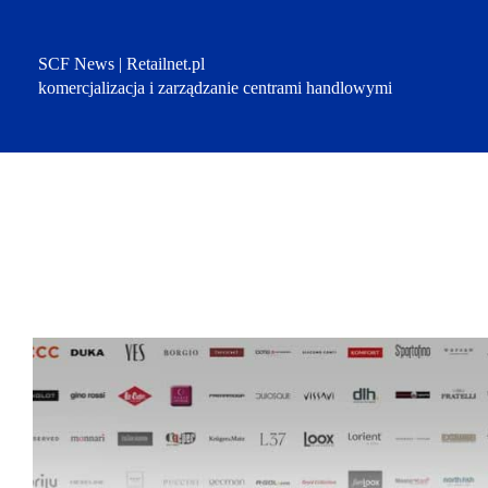
Przejdź
do
treści
SCF News | Retailnet.pl
komercjalizacja i zarządzanie centrami handlowymi