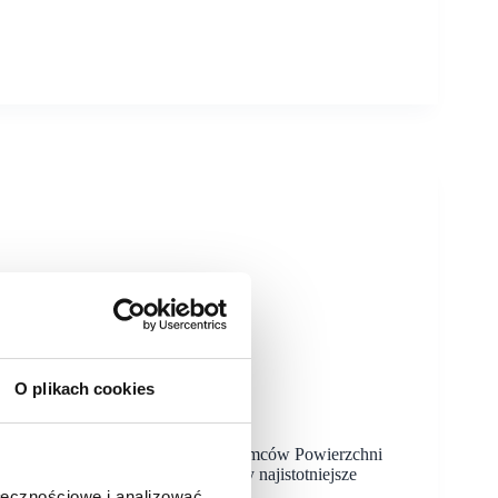
O plikach cookies
 według najemców
 oraz Polskie Stowarzyszenie Najemców Powierzchni
iU oraz PSNPH przedyskutowały najistotniejsze
w umowach…
ołecznościowe i analizować