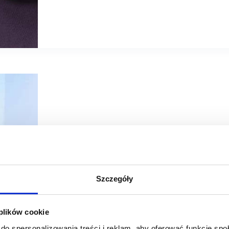
19/10/2022
PSNPH
ZPPHiU
Szczegóły
ZPPHiU i PSNPH: Najlepsze Praktyki w umowach najmu
Związek Polskich Pracodawców Handlu i Usług (ZPPHiU)
 plików cookie
Handlowych (PSNPH) podczas Pierwszego Kongresu ZPPH
kwestie poruszane przez Kodeks Najlepszych Praktyk 
do spersonalizowania treści i reklam, aby oferować funkcje sp