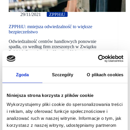
29/11/2021
ZPPHiU
ZPPHiU: mniejsza odwiedzalność to większe
bezpieczeństwo
Odwiedzalność centrów handlowych ponownie
spadła, co według firm zrzeszonych w Związku
Polskich Pracodawców Handlu i Usług jeszcze
bardziej zwiększa bezpieczeństwo zakupów.
„ZPPHiU monitoruje odwiedzalność w centrach
handlowych na terenie całego…
Zgoda
Szczegóły
O plikach cookies
Niniejsza strona korzysta z plików cookie
Wykorzystujemy pliki cookie do spersonalizowania treści
i reklam, aby oferować funkcje społecznościowe i
analizować ruch w naszej witrynie. Informacje o tym, jak
korzystasz z naszej witryny, udostępniamy partnerom