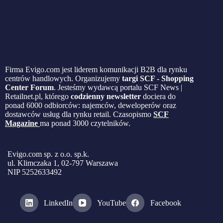
Firma Evigo.com jest liderem komunikacji B2B dla rynku
centrów handlowych. Organizujemy
targi SCF - Shopping
Center Forum
. Jesteśmy wydawcą portalu SCF News |
Retailnet.pl, którego
codzienny newsletter
dociera do
ponad 6000 odbiorców: najemców, deweloperów oraz
dostawców usług dla rynku retail. Czasopismo
SCF
Magazine
ma ponad 3000 czytelników.
Evigo.com sp. z o.o. sp.k.
ul. Klimczaka 1, 02-797 Warszawa
NIP 5252633492
LinkedIn
YouTube
Facebook