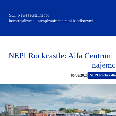
Przejdź
do
treści
SCF News | Retailnet.pl
komercjalizacja i zarządzanie centrami handlowymi
NEPI Rockcastle: Alfa Centrum 
najem
NEPI Rockcastle
06/08/2026