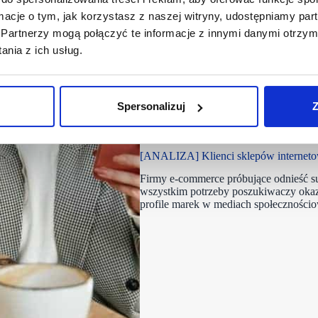
ormacje o tym, jak korzystasz z naszej witryny, udostępniamy p
Partnerzy mogą połączyć te informacje z innymi danymi otrzym
nia z ich usług.
Spersonalizuj
Z
16/02/2023
analiza
[ANALIZA] Klienci sklepów internetow
Firmy e-commerce próbujące odnieść s
wszystkim potrzeby poszukiwaczy okaz
profile marek w mediach społecznośc