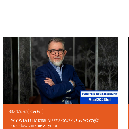
08/07/2026
C&W
[WYWIAD] Michał Masztakowski, C&W: część
projektów zniknie z rynku