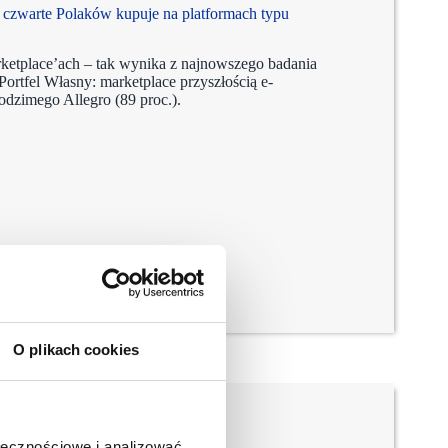
 czwarte Polaków kupuje na platformach typu
rketplace’ach – tak wynika z najnowszego badania
rtfel Własny: marketplace przyszłością e-
odzimego Allegro (89 proc.).
O plikach cookies
ołecznościowe i analizować