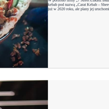
W portfolio firmy „7 Street Łukasz Bła
kebab pod nazwą „Carat Kebab – Shees
już w 2020 roku, ale plany jej urucho