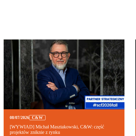
08/07/2026
C&W
[WYWIAD] Michał Masztakowski, C&W: część
projektów zniknie z rynku