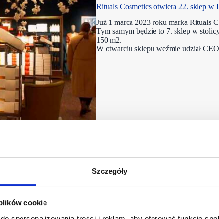
Rituals Cosmetics otwiera 22. sklep w Po
Już 1 marca 2023 roku marka Rituals C
Tym samym będzie to 7. sklep w stolicy
150 m2.
W otwarciu sklepu weźmie udział CEO 
Szczegóły
 plików cookie
do spersonalizowania treści i reklam, aby oferować funkcje sp