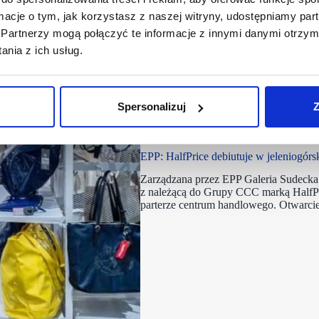
ormacje o tym, jak korzystasz z naszej witryny, udostępniamy p
Partnerzy mogą połączyć te informacje z innymi danymi otrzym
nia z ich usług.
Spersonalizuj
Z
20/02/2023
EPP
Galeria S
EPP: HalfPrice debiutuje w jeleniogórsk
Zarządzana przez EPP Galeria Sudecka
z należącą do Grupy CCC marką HalfPr
parterze centrum handlowego. Otwarci