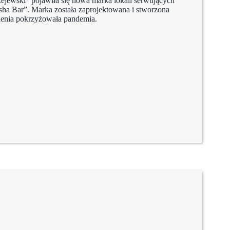
żejewski” pojawiła się nowa marka lokali serwujących
ha Bar”. Marka została zaprojektowana i stworzona
mienia pokrzyżowała pandemia.