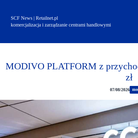
Przejdź
do
treści
SCF News | Retailnet.pl
komercjalizacja i zarządzanie centrami handlowymi
MODIVO PLATFORM z przychoda
zł
mo
07/08/2026