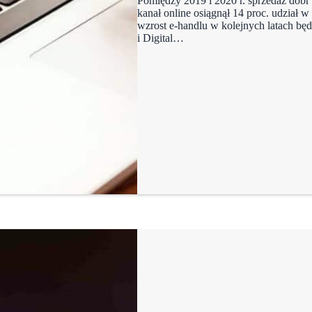
Pomiędzy 2019 i 2020 r. sprzedaż dóbr 
kanał online osiągnął 14 proc. udział w
wzrost e-handlu w kolejnych latach bę
i Digital…