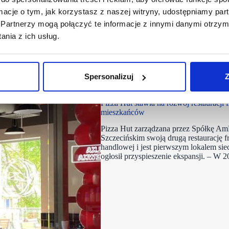
ormacje o tym, jak korzystasz z naszej witryny, udostępniamy p
Partnerzy mogą połączyć te informacje z innymi danymi otrzym
nia z ich usług.
Spersonalizuj
Z
21/05/2021
Pizza Hut
Pizza Hut stawia na rozwój restauracji
mieszkańców
Pizza Hut zarządzana przez Spółkę AmR
Szczecińskim swoją drugą restaurację f
handlowej i jest pierwszym lokalem sie
ogłosił przyspieszenie ekspansji. – W