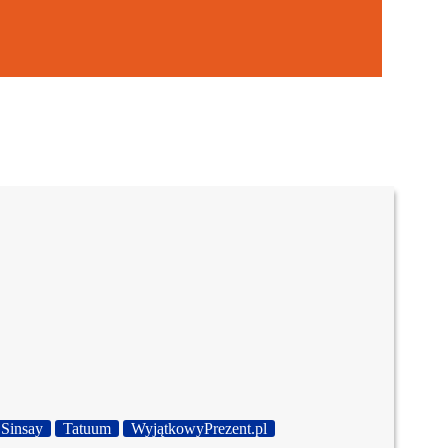
Sinsay
Tatuum
WyjątkowyPrezent.pl