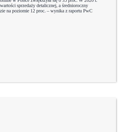
online w Polsce zwiększyła się o 35 proc. W 2020 r.
 wartości sprzedaży detalicznej, a średnioroczny
dzie na poziomie 12 proc. – wynika z raportu PwC