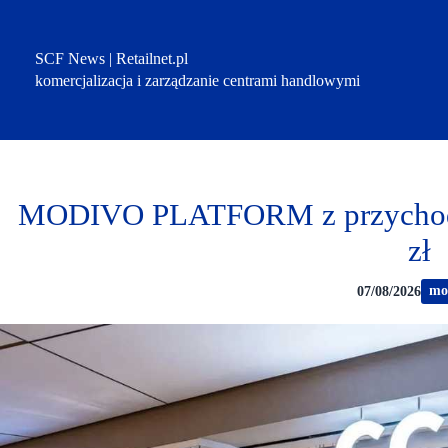
Przejdź
do
treści
SCF News | Retailnet.pl
komercjalizacja i zarządzanie centrami handlowymi
MODIVO PLATFORM z przychoda
zł
mo
07/08/2026