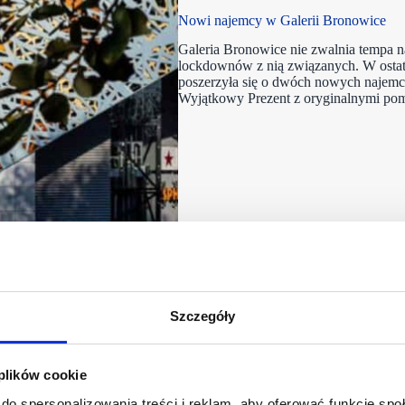
Nowi najemcy w Galerii Bronowice
Galeria Bronowice nie zwalnia tempa n
lockdownów z nią związanych. W ostat
poszerzyła się o dwóch nowych najemcó
Wyjątkowy Prezent z oryginalnymi pom
Szczegóły
 plików cookie
do spersonalizowania treści i reklam, aby oferować funkcje sp