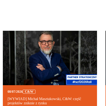
08/07/2026
C&W
[WYWIAD] Michał Masztakowski, C&W: część
projektów zniknie z rynku