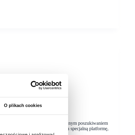
O plikach cookies
acji
żący do Sweet Gallery rusza z aktywnym poszukiwaniem
alizacji urosła do 130, przygotowała specjalną platformę,
ołecznościowe i analizować