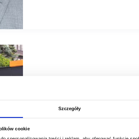
03/03/2022
Bafra Kebab
Sweet Gallery
Szczegóły
Bafra Kebab: szybszy rozwój i platforma zgłaszania lokaliz
Bafra Kebab – franczyzowy koncept gastronomiczny nale
 plików cookie
nowych lokalizacji. Sieć, która w okresie pandemii z 40 lok
która ma ułatwić…
do spersonalizowania treści i reklam, aby oferować funkcje sp