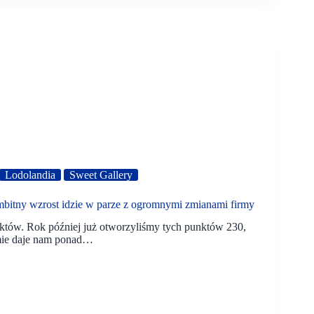
Lodolandia
Sweet Gallery
itny wzrost idzie w parze z ogromnymi zmianami firmy
tów. Rok później już otworzyliśmy tych punktów 230,
mie daje nam ponad…