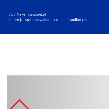
Przejdź
do
treści
SCF News | Retailnet.pl
komercjalizacja i zarządzanie centrami handlowymi