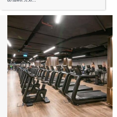
do nawet 5150…