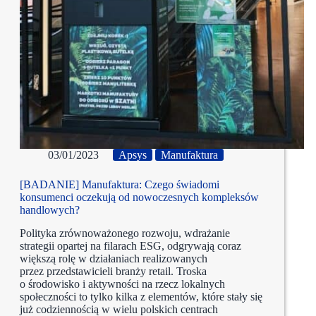
03/01/2023
Apsys
Manufaktura
[BADANIE] Manufaktura: Czego świadomi
konsumenci oczekują od nowoczesnych kompleksów
handlowych?
Polityka zrównoważonego rozwoju, wdrażanie
strategii opartej na filarach ESG, odgrywają coraz
większą rolę w działaniach realizowanych
przez przedstawicieli branży retail. Troska
o środowisko i aktywności na rzecz lokalnych
społeczności to tylko kilka z elementów, które stały się
już codziennością w wielu polskich centrach