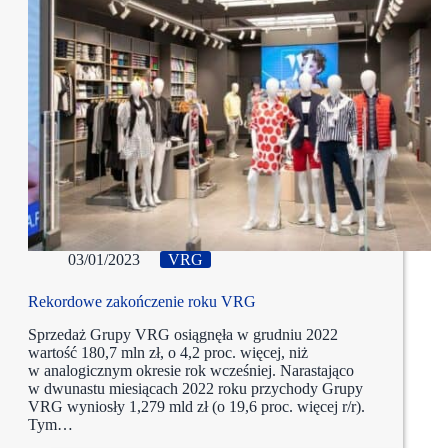
03/01/2023
VRG
Rekordowe zakończenie roku VRG
Sprzedaż Grupy VRG osiągnęła w grudniu 2022
wartość 180,7 mln zł, o 4,2 proc. więcej, niż
w analogicznym okresie rok wcześniej. Narastająco
w dwunastu miesiącach 2022 roku przychody Grupy
VRG wyniosły 1,279 mld zł (o 19,6 proc. więcej r/r).
Tym…