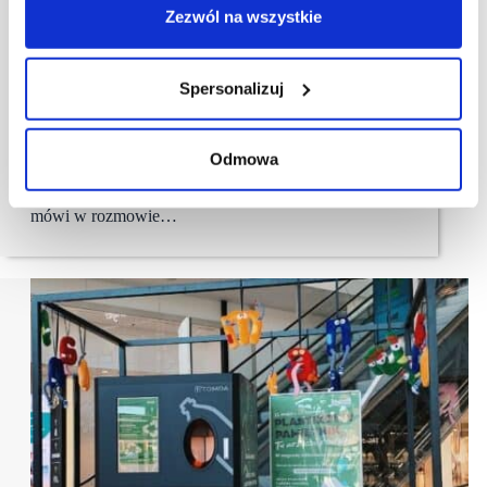
Zezwól na wszystkie
[WYWIAD] Katarzyna Woźniak, CH Tulipan, Apsys
Polska: stawiamy na lokalność
Spersonalizuj
Nie mamy kompleksów – wiemy, że klienci cenią nas
za lokalizację, dostępność miejsc parkingowych,
wygodę zakupów i zrównoważony tenant mix
z różnorodną ofertą sklepów i punktów usługowych.
Odmowa
Dlatego z pełną odpowiedzialnością mogę powiedzieć,
że nasze centrum jest w bardzo dobrej kondycji –
mówi w rozmowie…