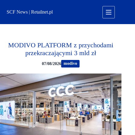
Przejdź
do
SCF News | Retailnet.pl
treści
MODIVO PLATFORM z przychodami
przekraczającymi 3 mld zł
modivo
07/08/2026