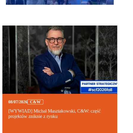
08/07/2026
C&W
[WYWIAD] Michał Masztakowski, C&W: część
projektów zniknie z rynku