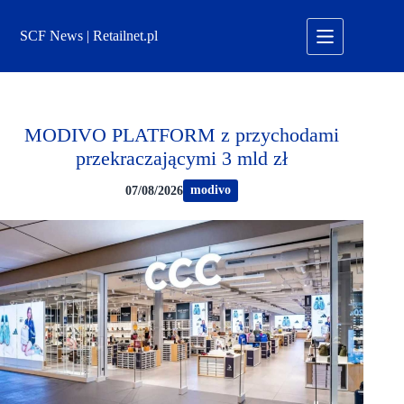
Przejdź
do
SCF News | Retailnet.pl
treści
MODIVO PLATFORM z przychodami
przekraczającymi 3 mld zł
modivo
07/08/2026