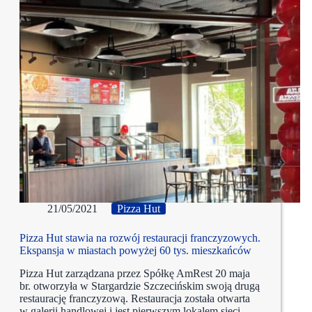
21/05/2021
Pizza Hut
Pizza Hut stawia na rozwój restauracji franczyzowych.
Ekspansja w miastach powyżej 60 tys. mieszkańców
Pizza Hut zarządzana przez Spółkę AmRest 20 maja
br. otworzyła w Stargardzie Szczecińskim swoją drugą
restaurację franczyzową. Restauracja została otwarta
w galerii handlowej i jest pierwszym lokalem sieci