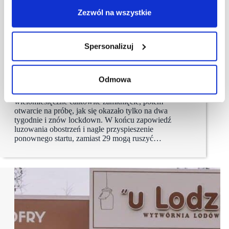
Zezwól na wszystkie
21/05/2021
BIG InfoMonitor
Spersonalizuj
Szybszy start kin, ale z połową widowni
i zaległościami wyższymi o kilkadziesiąt procent
Odmowa
Kina i teatry w ostatnich miesiącach wciąż miały
do czynienia ze zwrotem akcji, najpierw
wielomiesięczne całkowite zamknięcie, potem
otwarcie na próbę, jak się okazało tylko na dwa
tygodnie i znów lockdown. W końcu zapowiedź
luzowania obostrzeń i nagłe przyspieszenie
ponownego startu, zamiast 29 mogą ruszyć…