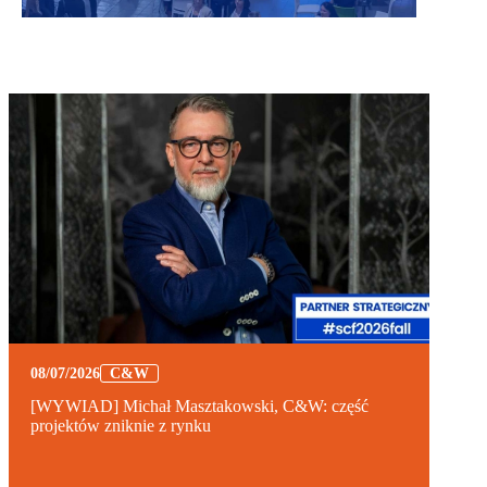
08/07/2026
C&W
[WYWIAD] Michał Masztakowski, C&W: część
projektów zniknie z rynku