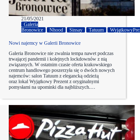
21/05/2021
Galeria
Bronowice
Nhood
Sinsay
Tatuum
WyjątkowyPrez
Nowi najemcy w Galerii Bronowice
Galeria Bronowice nie zwalnia tempa nawet podczas
trwającej pandemii i kolejnych lockdownów z nią
związanych. W ostatnim czasie oferta krakowskiego
centrum handlowego poszerzyła się o dwóch nowych
najemców: salon Tatuum z elegancką odzieżą
oraz lokal Wyjątkowy Prezent z oryginalnymi
pomysłami na upominki dla najbliższych.…