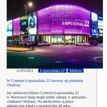
21/05/2021
Łopuszańska 22
Mallson
W Centrum Łopuszańska 22 otworzy się piekarnia
Otrębusy
Już niebawem klienci Centrum Łopuszańska 22
w Warszawie będą mogli zrobić zakupy w piekarnio-
ciastkarni Otrębusy. Na ukończeniu są prace
adaptacyjne lokalu o powierzchni 40 mkw.,