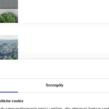
16/09/2021
Dealz
Galeria Raj
Grupa IVS
Szczegóły
Dealz: rok udanego handlu w Raju
12 miesięcy intensywnej pracy, mnóstwo zachwyconych kl
 plików cookie
poziomie – tak Dealz, międzynarodowa sieć sklepów dysk
funkcjonowania w Kompleksie Handlowym…
do spersonalizowania treści i reklam, aby oferować funkcje sp