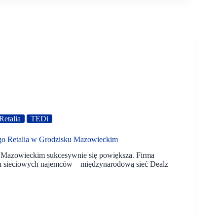
etalia
TEDi
go Retalia w Grodzisku Mazowieckim
Mazowieckim sukcesywnie się powiększa. Firma
h sieciowych najemców – międzynarodową sieć Dealz