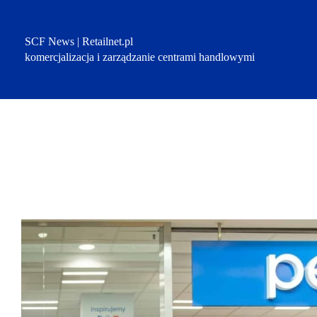
Przejdź
do
treści
SCF News | Retailnet.pl
komercjalizacja i zarządzanie centrami handlowymi