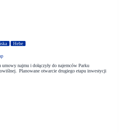
ńska
Hebe
ap
oku umowy najmu i dołączyły do najemców Parku
wiślnej. Planowane otwarcie drugiego etapu inwestycji