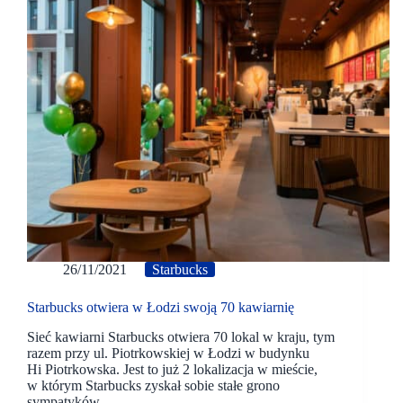
26/11/2021
Starbucks
Starbucks otwiera w Łodzi swoją 70 kawiarnię
Sieć kawiarni Starbucks otwiera 70 lokal w kraju, tym
razem przy ul. Piotrkowskiej w Łodzi w budynku
Hi Piotrkowska. Jest to już 2 lokalizacja w mieście,
w którym Starbucks zyskał sobie stałe grono
sympatyków.…