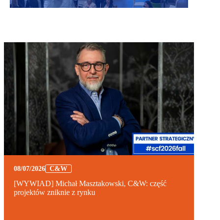
08/07/2026
C&W
[WYWIAD] Michał Masztakowski, C&W: część
projektów zniknie z rynku