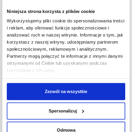
Niniejsza strona korzysta z plików cookie
Wykorzystujemy pliki cookie do spersonalizowania treści
i reklam, aby oferować funkcje społecznościowe i
analizować ruch w naszej witrynie. Informacje o tym, jak
korzystasz z naszej witryny, udostępniamy partnerom
społecznościowym, reklamowym i analitycznym.
Partnerzy mogą połączyć te informacje z innymi danymi
otrzymanymi od Ciebie lub uzyskanymi podczas
korzystania z ich usług.
Zezwól na wszystkie
20/06/2023
Kazar
Spersonalizuj
Kazar Group laureatem przyznawanej przez Deloitte
nagrody Best Managed Companies Poland
Odmowa