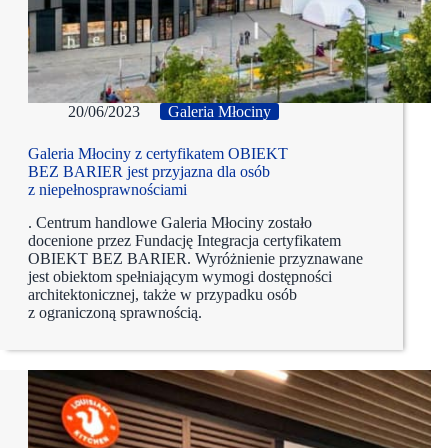
20/06/2023
Galeria Młociny
Galeria Młociny z certyfikatem OBIEKT
BEZ BARIER jest przyjazna dla osób
z niepełnosprawnościami
. Centrum handlowe Galeria Młociny zostało
docenione przez Fundację Integracja certyfikatem
OBIEKT BEZ BARIER. Wyróżnienie przyznawane
jest obiektom spełniającym wymogi dostępności
architektonicznej, także w przypadku osób
z ograniczoną sprawnością.