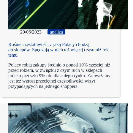
20/06/2023
analiza
Rośnie częstotliwość, z jaką Polacy chodzą
do sklepów. Spędzają w nich też więcej czasu niż rok
temu
Polacy robią zakupy średnio o ponad 10% częściej niż
przed rokiem, w związku z czym ruch w sklepach
urósł o przeszło 9% rdr. dla całego rynku. Zauważalny
jest też wzrost przeciętnej częstotliwości wizyt
przypadających na jednego shoppera.