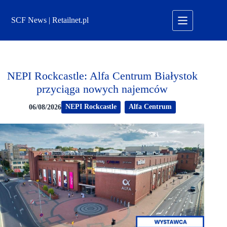
Przejdź
do
SCF News | Retailnet.pl
treści
NEPI Rockcastle: Alfa Centrum Białystok
przyciąga nowych najemców
NEPI Rockcastle
Alfa Centrum
06/08/2026