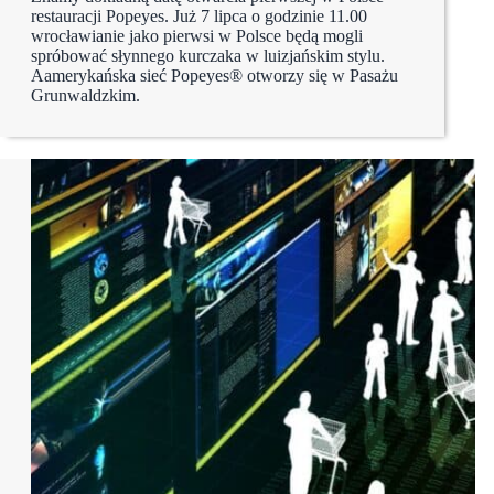
restauracji Popeyes. Już 7 lipca o godzinie 11.00
wrocławianie jako pierwsi w Polsce będą mogli
spróbować słynnego kurczaka w luizjańskim stylu.
Aamerykańska sieć Popeyes® otworzy się w Pasażu
Grunwaldzkim.