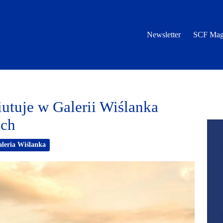
Newsletter
SCF Mag
uje w Galerii Wiślanka
ach
leria Wiślanka