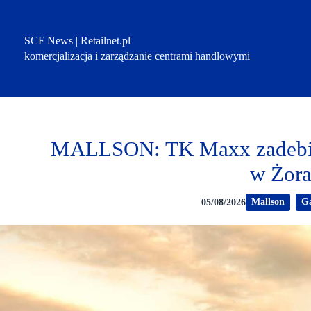
Przejdź
do
treści
SCF News | Retailnet.pl
komercjalizacja i zarządzanie centrami handlowymi
MALLSON: TK Maxx zadebiut
w Żor
Mallson
Ga
05/08/2026