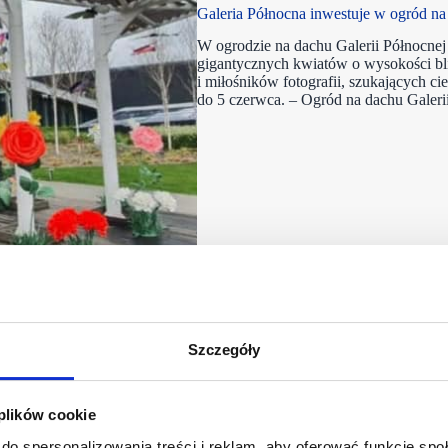
Galeria Północna inwestuje w ogród na
W ogrodzie na dachu Galerii Północnej 
gigantycznych kwiatów o wysokości bli
i miłośników fotografii, szukających ci
do 5 czerwca. – Ogród na dachu Galer
Szczegóły
 plików cookie
do spersonalizowania treści i reklam, aby oferować funkcje sp