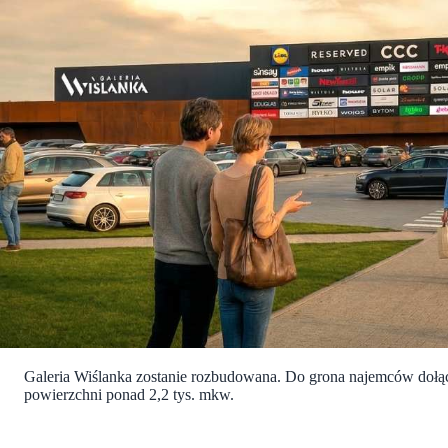
Galeria Wiślanka zostanie rozbudowana. Do grona najemców dołą
powierzchni ponad 2,2 tys. mkw.