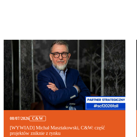
08/07/2026
C&W
[WYWIAD] Michał Masztakowski, C&W: część
projektów zniknie z rynku