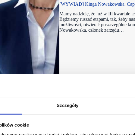
[WYWIAD] Kinga Nowakowska, Capital 
Mamy nadzieję, że już w III kwartale t
Będziemy ruszać etapami, tak, żeby na
możliwości, otwierać poszczególne k
Nowakowska, członek zarządu…
Szczegóły
 plików cookie
do spersonalizowania treści i reklam, aby oferować funkcje sp