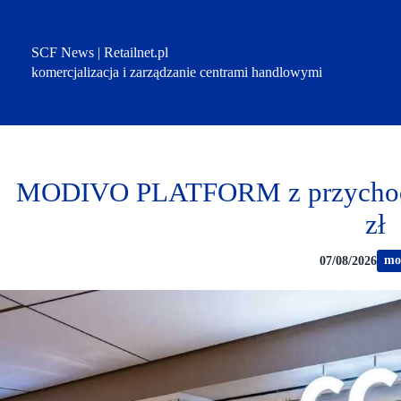
Przejdź
do
treści
SCF News | Retailnet.pl
komercjalizacja i zarządzanie centrami handlowymi
MODIVO PLATFORM z przychoda
zł
mo
07/08/2026