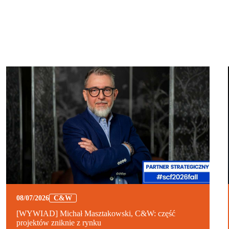
08/07/2026
C&W
[WYWIAD] Michał Masztakowski, C&W: część
projektów zniknie z rynku