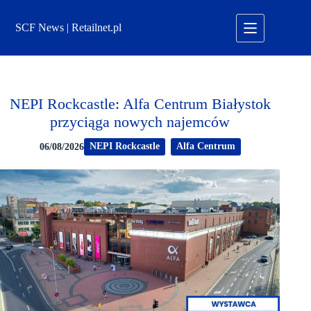
Przejdź
do
SCF News | Retailnet.pl
treści
NEPI Rockcastle: Alfa Centrum Białystok
przyciąga nowych najemców
NEPI Rockcastle
Alfa Centrum
06/08/2026