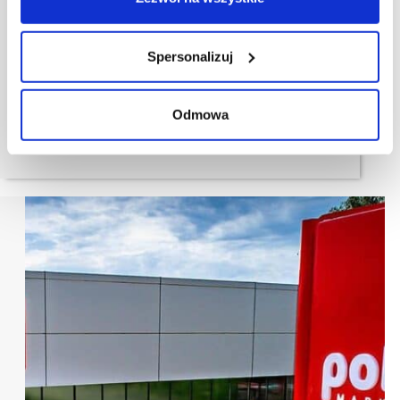
Uber Eats kontynuuje rozwój w Polsce
Spersonalizuj
4 lata, 44 miasta, ponad 40 mln kilometrów,
by dostarczyć ulubione posiłki. Z okazji czwartych
urodzin Uber Eats podsumował kolejny rok w Polsce.
Rok 2020 był rekordowy pod wieloma względami.
Odmowa
Tylko w tym okresie Uber Eats zdecydował się
uruchomić platformę w 18…