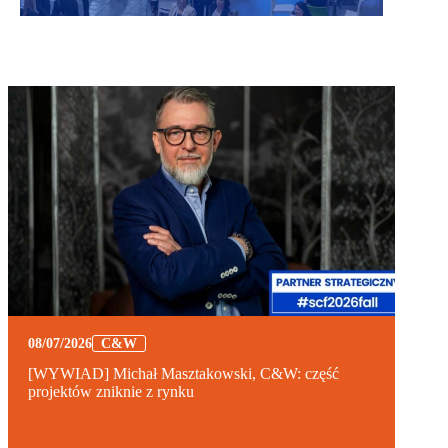
08/07/2026
C&W
[WYWIAD] Michał Masztakowski, C&W: część
projektów zniknie z rynku