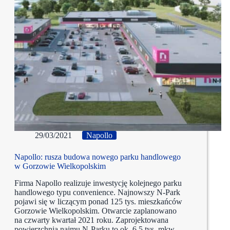
29/03/2021
Napollo
Napollo: rusza budowa nowego parku handlowego
w Gorzowie Wielkopolskim
Firma Napollo realizuje inwestycję kolejnego parku
handlowego typu convenience. Najnowszy N-Park
pojawi się w liczącym ponad 125 tys. mieszkańców
Gorzowie Wielkopolskim. Otwarcie zaplanowano
na czwarty kwartał 2021 roku. Zaprojektowana
powierzchnia najmu N-Parku to ok. 6,5 tys. mkw