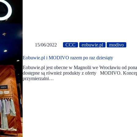
15/06/2022
CCC
eobuwie.pl
modivo
Eobuwie.pl i MODIVO razem po raz dziesiąty
Eobuwie.pl jest obecne w Magnolii we Wrocławiu od ponad
dostępne są również produkty z oferty MODIVO. Koncept 
przymierzalni…