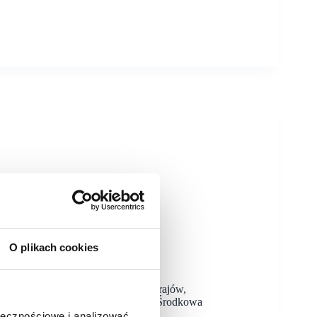
O plikach cookies
5 europejskich rynkach. Do listy krajów,
łączył Austrię i Słowenię. Europa Środkowa
ołecznościowe i analizować