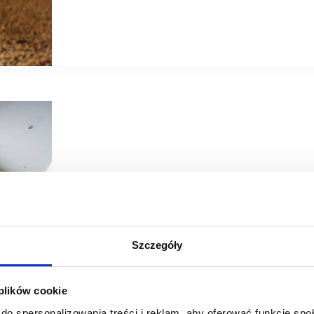
04/05/2022
modivo
Szczegóły
Platforma MODIVO debiutuje w Austrii i Słowenii
MODIVO – multibrandowa platforma jest już dostępna na 1
 plików cookie
w których prowadzi sprzedaż online e-commerce z modą w
i Wschodnia to obszar, na którym branża…
do spersonalizowania treści i reklam, aby oferować funkcje sp