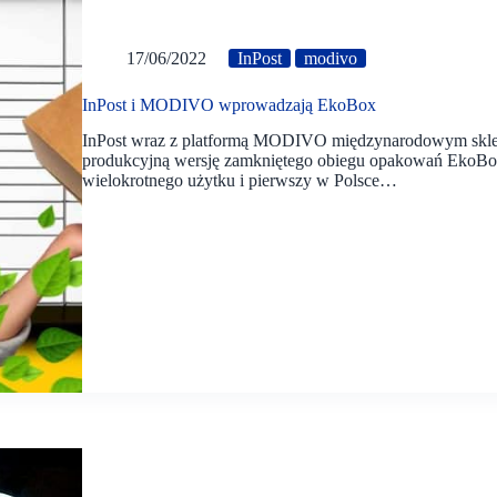
17/06/2022
InPost
modivo
InPost i MODIVO wprowadzają EkoBox
InPost wraz z platformą MODIVO międzynarodowym sklepe
produkcyjną wersję zamkniętego obiegu opakowań EkoBo
wielokrotnego użytku i pierwszy w Polsce…