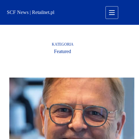
Przejdź
do
SCF News | Retailnet.pl
treści
KATEGORIA
Featured