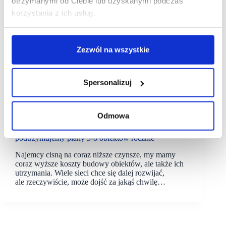
otrzymanymi od Ciebie lub uzyskanymi podczas
korzystania z ich usług.
Zezwól na wszystkie
Spersonalizuj
18/05/2022
Napollo
Odmowa
[WYWIAD] Dorota Beltrani, Napollo:
podtrzymujemy plany 5-8 obiektów rocznie
Najemcy cisną na coraz niższe czynsze, my mamy
coraz wyższe koszty budowy obiektów, ale także ich
utrzymania. Wiele sieci chce się dalej rozwijać,
ale rzeczywiście, może dojść za jakąś chwilę…