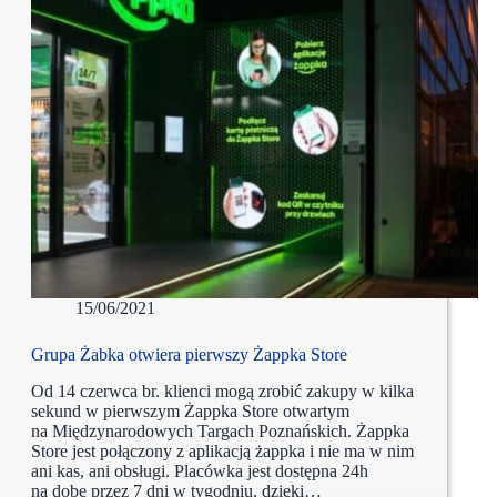
15/06/2021
Grupa Żabka otwiera pierwszy Żappka Store
Od 14 czerwca br. klienci mogą zrobić zakupy w kilka
sekund w pierwszym Żappka Store otwartym
na Międzynarodowych Targach Poznańskich. Żappka
Store jest połączony z aplikacją żappka i nie ma w nim
ani kas, ani obsługi. Placówka jest dostępna 24h
na dobę przez 7 dni w tygodniu, dzięki…