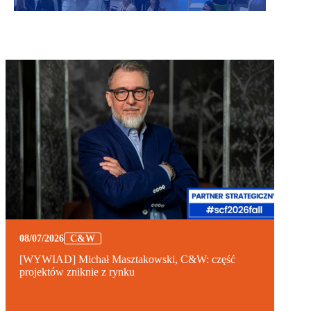
08/07/2026
C&W
[WYWIAD] Michał Masztakowski, C&W: część
projektów zniknie z rynku