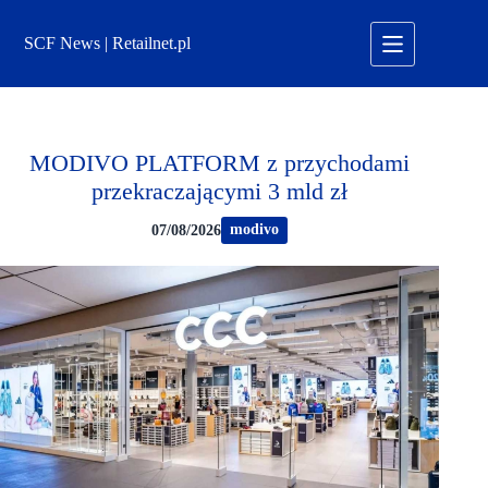
Przejdź
do
SCF News | Retailnet.pl
treści
MODIVO PLATFORM z przychodami
przekraczającymi 3 mld zł
modivo
07/08/2026