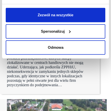
Zezwól na wszystkie
14/04/2021
ZPPHiU
Spersonalizuj
ZPPHiU: popieramy wszelkie kreatywne rozwiązania,
które respektując obowiązujące przepisy, pozwolą
przetrwać biznesowi
Odmowa
Lockdown po raz czwarty już doświadcza dotkliwie
polskich przedsiębiorców, których sklepy
zlokalizowane w centrach handlowych nie mogą
działać. Uderzająca, jak podkreśla ZPPHiU,
niekonsekwencja w zamykaniu jednych sklepów
podczas, gdy identyczne w innych lokalizacjach
pozostają w pełni otwarte jest dla wielu firm
przyczynkiem do podejmowania…