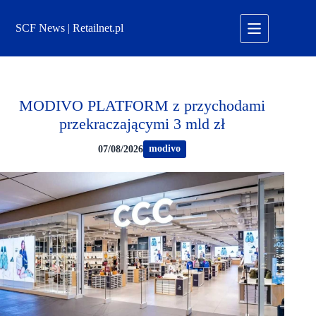
Przejdź
do
SCF News | Retailnet.pl
treści
MODIVO PLATFORM z przychodami
przekraczającymi 3 mld zł
modivo
07/08/2026