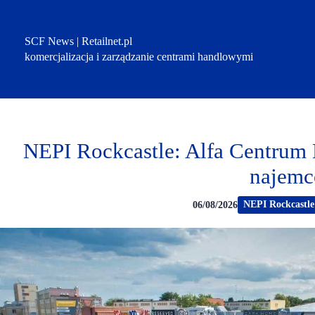
Przejdź
do
treści
SCF News | Retailnet.pl
komercjalizacja i zarządzanie centrami handlowymi
NEPI Rockcastle: Alfa Centrum 
najem
NEPI Rockcastle
06/08/2026