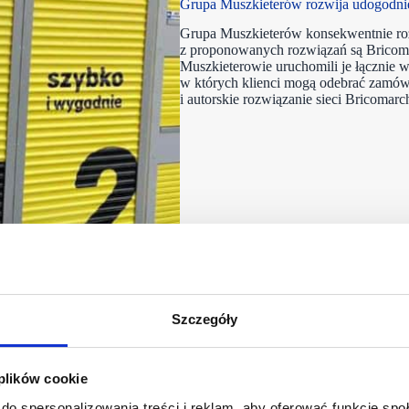
Grupa Muszkieterów rozwija udogodni
Grupa Muszkieterów konsekwentnie ro
z proponowanych rozwiązań są Bricom
Muszkieterowie uruchomili je łącznie w 
w których klienci mogą odebrać zamów
i autorskie rozwiązanie sieci Bricomar
Szczegóły
 plików cookie
do spersonalizowania treści i reklam, aby oferować funkcje sp