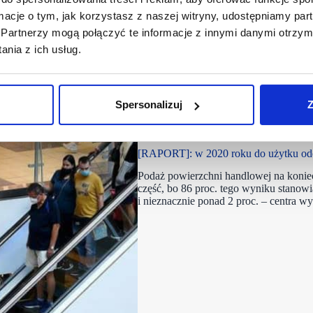
ormacje o tym, jak korzystasz z naszej witryny, udostępniamy p
Partnerzy mogą połączyć te informacje z innymi danymi otrzym
nia z ich usług.
Spersonalizuj
Z
15/04/2021
PRCH
[RAPORT]: w 2020 roku do użytku odd
Podaż powierzchni handlowej na koni
część, bo 86 proc. tego wyniku stanowi
i nieznacznie ponad 2 proc. – centra 