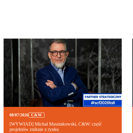
08/07/2026
C&W
[WYWIAD] Michał Masztakowski, C&W: część
projektów zniknie z rynku