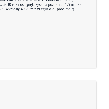
llo oraz Buslik w 2020 roku odnotowała stratę
w 2019 roku osiągnęła zysk na poziomie 11,5 mln zł.
ku wyniosły 405,6 mln zł czyli o 21 proc. mniej…