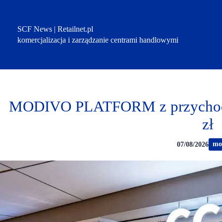
Przejdź
do
treści
SCF News | Retailnet.pl
komercjalizacja i zarządzanie centrami handlowymi
MODIVO PLATFORM z przychoda
zł
mo
07/08/2026