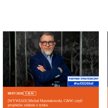
08/07/2026
C&W
[WYWIAD] Michał Masztakowski, C&W: część
projektów zniknie z rynku