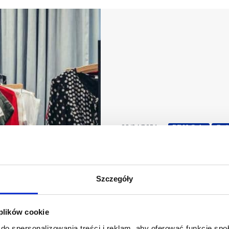
09/04/2021
PBH S.A.
Qui
Marka Quiosque dywersyfikuje działalnoś
Właściciel marki odzieżowej Quiosque
Tym razem sprzedaż kolekcji Quiosque 
Szczegóły
projektu uruchomiono showroomy, któr
Focus. – Rok temu, podczas pierwsz
 plików cookie
do spersonalizowania treści i reklam, aby oferować funkcje sp