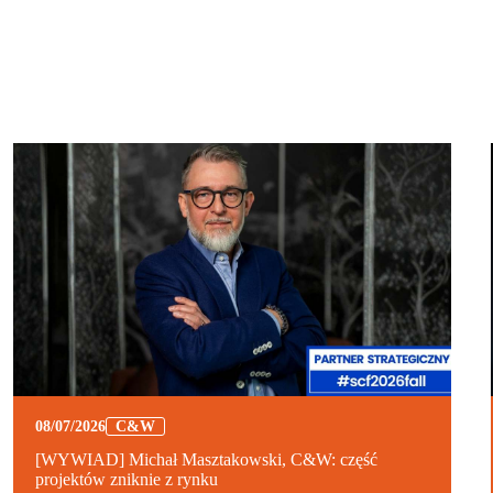
08/07/2026
C&W
[WYWIAD] Michał Masztakowski, C&W: część
projektów zniknie z rynku