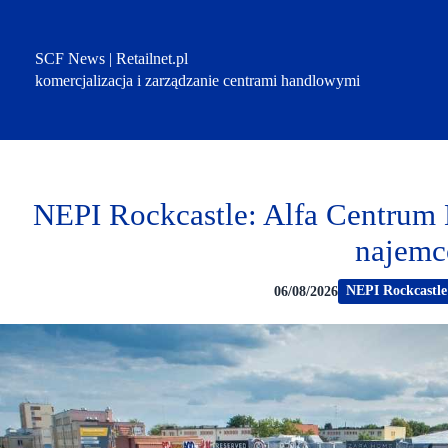
Przejdź
do
treści
SCF News | Retailnet.pl
komercjalizacja i zarządzanie centrami handlowymi
NEPI Rockcastle: Alfa Centrum 
najem
NEPI Rockcastle
06/08/2026