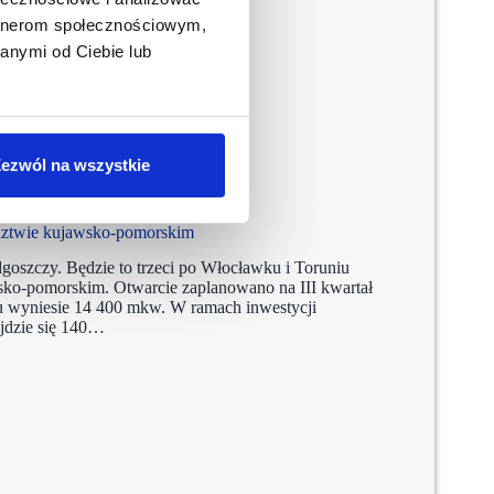
artnerom społecznościowym,
anymi od Ciebie lub
ezwól na wszystkie
eetrus
Salony Agata
ództwie kujawsko-pomorskim
oszczy. Będzie to trzeci po Włocławku i Toruniu
sko-pomorskim. Otwarcie zaplanowano na III kwartał
tu wyniesie 14 400 mkw. W ramach inwestycji
ajdzie się 140…