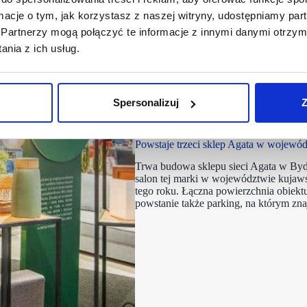
ormacje o tym, jak korzystasz z naszej witryny, udostępniamy p
Partnerzy mogą połączyć te informacje z innymi danymi otrzym
nia z ich usług.
Spersonalizuj
Z
01/03/2021
Agata Meble
C
Powstaje trzeci sklep Agata w wojew
Trwa budowa sklepu sieci Agata w Bydg
salon tej marki w województwie kujaw
tego roku. Łączna powierzchnia obiek
powstanie także parking, na którym zn