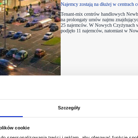
Najemcy zostają na dłużej w centrach
Tenant-mix centrów handlowych Newbr
na prolongaty umów najmu znajdujących
25 najemców. W Nowych Czyżynach w 
podjęło 11 najemców, natomiast w No
Szczegóły
 plików cookie
do spersonalizowania treści i reklam, aby oferować funkcje sp